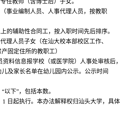
研专任教师（含博士后）子女。
女（事业编制人员、人事代理人员，按教职
 年以上的辅助性合同工，按入职时间先后排序。
事代理人员子女（在汕大校本部校区工作、
房产固定住所的教职工）
员资料信息报学校（或医学院）人事处审核后，
幼儿及家长名单在幼儿园内公示。公示时间
、“以下”，包括本数。
 5 月 1 日起执行。本办法解释权归汕头大学，具体